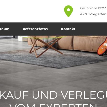

Grünbichl 107/2
4230 Pregarten
uraum
Referenzfotos
Kontakt
KAUF UND VERLE