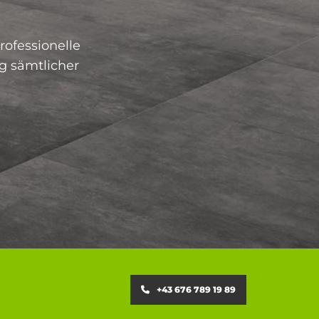
rofessionelle
g sämtlicher
+43 676 789 19 89