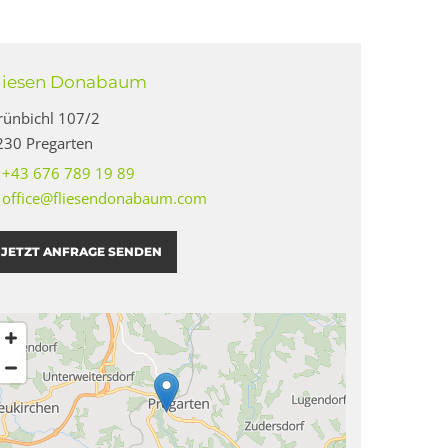
liesen Donabaum
rünbichl 107/2
230 Pregarten
:
+43 676 789 19 89
:
office@fliesendonabaum.com
JETZT ANFRAGE SENDEN