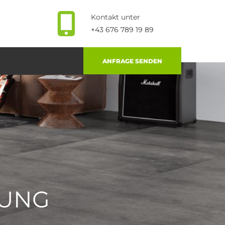

Kontakt unter
+43 676 789 19 89
ANFRAGE SENDEN
GUNG